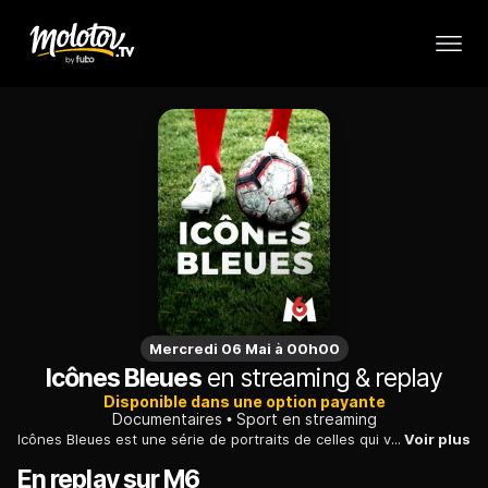
Mercredi 06 Mai à 00h00
Icônes Bleues
en streaming & replay
Disponible dans une option payante
Documentaires
Sport en streaming
Icônes Bleues est une série de portraits de celles qui vont marquer la Coupe du monde féminine et faire progresser la place des femmes dans le sport et la société. Si les performances sportives sont alléchantes, le plus fascinant reste les histoires individuelles qui participent à la grande histoire : celle d'une communauté de femmes unies par l'envie de sortir d'une condition sportive et sociale assignée, dans leur village ou leur quartier.
Voir plus
En replay sur M6