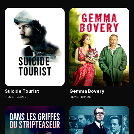
Suicide Tourist
Gemma Bovery
FILMS
DRAME
FILMS
DRAME