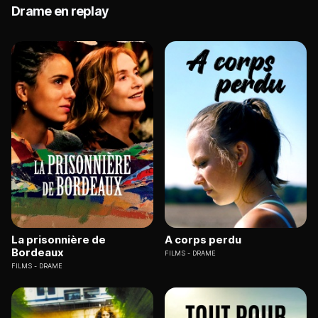
Drame en replay
La prisonnière de
A corps perdu
Bordeaux
FILMS
DRAME
FILMS
DRAME