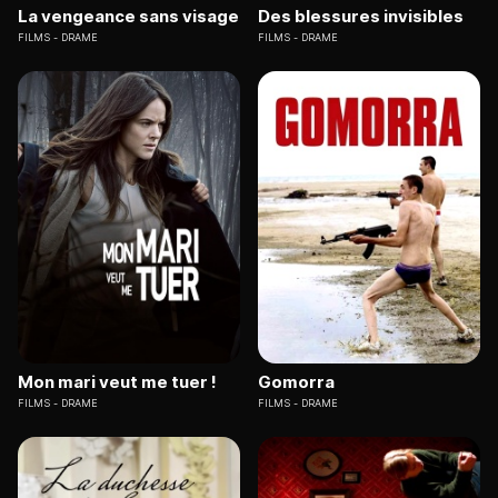
La vengeance sans visage
Des blessures invisibles
FILMS
DRAME
FILMS
DRAME
Mon mari veut me tuer !
Gomorra
FILMS
DRAME
FILMS
DRAME