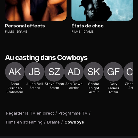
Personal effects
États de choc
FILMS
DRAME
FILMS
DRAME
Au casting dans Cowboys
Anna
Jillian Bell
Steve Zahn
Ann Dowd
Sasha
Gary
Chris C
Kerrigan
Actrice
Acteur
Actrice
Knight
Farmer
Acteur
Réalisateur
Acteur
Acteur
Regarder la TV en direct
/
Programme TV
/
Films en streaming
/
Drame
/
Cowboys