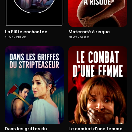
La Flûte enchantée
Maternité à risque
FILMS
DRAME
FILMS
DRAME
Dans les griffes du
Le combat d'une femme