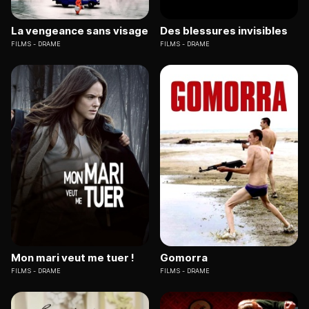
La vengeance sans visage
Des blessures invisibles
FILMS
DRAME
FILMS
DRAME
Mon mari veut me tuer !
Gomorra
FILMS
DRAME
FILMS
DRAME