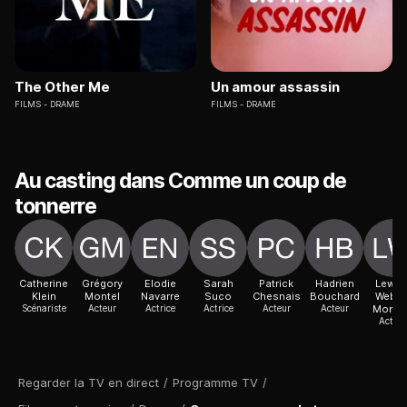
The Other Me
Un amour assassin
FILMS
DRAME
FILMS
DRAME
Au casting dans Comme un coup de
tonnerre
Catherine
Grégory
Elodie
Sarah
Patrick
Hadrien
Lewin
Klein
Montel
Navarre
Suco
Chesnais
Bouchard
Weber
Scénariste
Acteur
Actrice
Actrice
Acteur
Acteur
Monfo
Acteur
Regarder la TV en direct
/
Programme TV
/