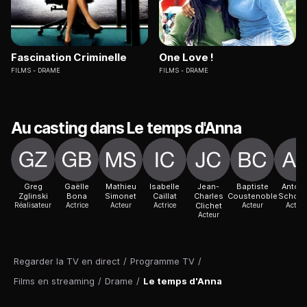
Fascination Criminelle
One Love !
FILMS
DRAME
FILMS
DRAME
Au casting dans Le temps d'Anna
Greg
Gaëlle
Mathieu
Isabelle
Jean-
Baptiste
Antoni
Zglinski
Bona
Simonet
Caillat
Charles
Coustenoble
Schopf
Réalisateur
Actrice
Acteur
Actrice
Clichet
Acteur
Acteur
Acteur
Regarder la TV en direct
/
Programme TV
/
Films en streaming
/
Drame
/
Le temps d'Anna