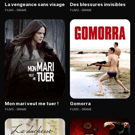
La vengeance sans visage
Des blessures invisibles
FILMS
DRAME
FILMS
DRAME
Mon mari veut me tuer !
Gomorra
FILMS
DRAME
FILMS
DRAME