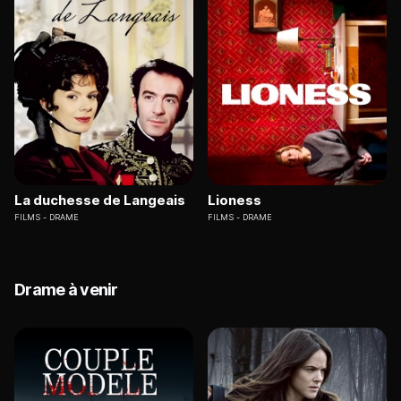
La duchesse de Langeais
Lioness
FILMS
DRAME
FILMS
DRAME
Drame à venir