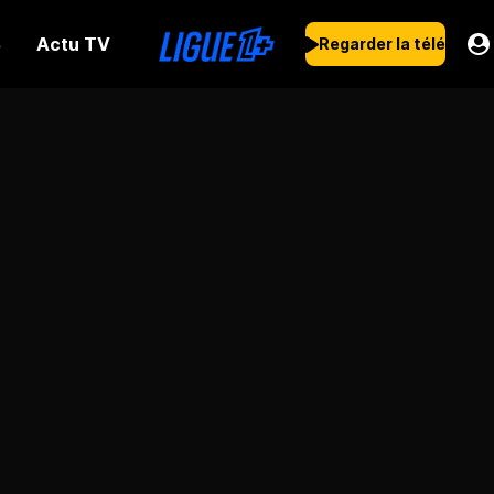
Actu TV
s
Regarder la télé