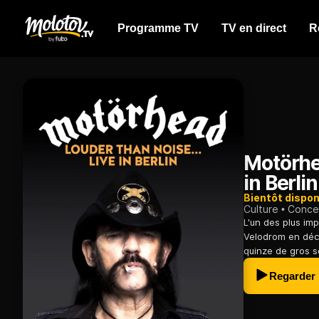
Programme TV
TV en direct
R
Motörhea
in Berlin
Bientôt dispon
Culture
Conce
L'un des plus im
Velodrom en déc
quinze de gros so
Regarder