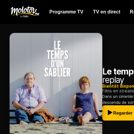
Programme TV
TV en direct
R
Le temps
replay
Bientôt dispon
Films en stream
Dans un cimetièr
descendu de son v
Regarder