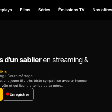
eplays
Films
Séries
Émissions TV
Nos offre
 d'un sablier
en streaming &
ible
ing
Court-métrage
e, une jeune fille très triste sympathise avec un homme
élo et qui fleurit la tombe de sa mère...
Enregistrer