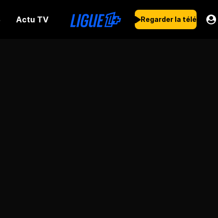
Actu TV
s
Regarder la télé