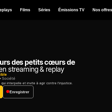
eplays
Films
Séries
Émissions TV
Nos offre
urs des petits cœurs de
en streaming & replay
ible
Société
ui interpelle et invite à agir contre l'injustice.
Enregistrer