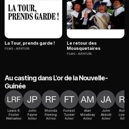
La Tour, prends garde !
Le retour des
Mousquetaires
FILMS
AVENTURE
FILMS
AVENTURE
Au casting dans L'or de la Nouvelle-
Guinée
Lewis R.
John
Rhonda
Forrest
Alan
John
Rober
Foster
Payne
Fleming
Tucker
Mowbray
Abbott
Lower
Réalisateur
Acteur
Actrice
Acteur
Acteur
Acteur
Acteur