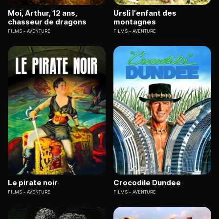
Moi, Arthur, 12 ans,
Ursli l'enfant des
chasseur de dragons
montagnes
FILMS
AVENTURE
FILMS
AVENTURE
Le pirate noir
Crocodile Dundee
FILMS
AVENTURE
FILMS
AVENTURE