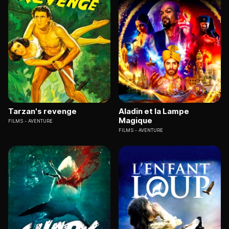
Tarzan's revenge
Aladin et la Lampe
Magique
FILMS
AVENTURE
FILMS
AVENTURE