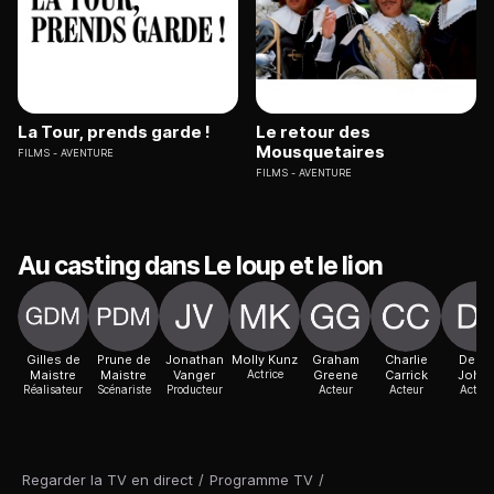
La Tour, prends garde !
Le retour des
Mousquetaires
FILMS
AVENTURE
FILMS
AVENTURE
Au casting dans Le loup et le lion
Gilles de
Prune de
Jonathan
Molly Kunz
Graham
Charlie
Derek
Maistre
Maistre
Vanger
Actrice
Greene
Carrick
John
Réalisateur
Scénariste
Producteur
Acteur
Acteur
Acteur
Regarder la TV en direct
/
Programme TV
/