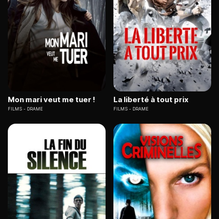
Mon mari veut me tuer !
La liberté à tout prix
FILMS
DRAME
FILMS
DRAME