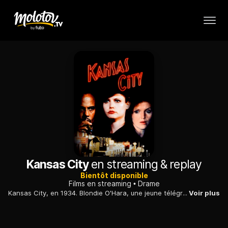
Kansas City
en streaming & replay
Bientôt disponible
Films en streaming
Drame
Kansas City, en 1934. Blondie O'Hara, une jeune télégraphiste, enlève Carolyn Stilton, la femme d'un politicien influent, dans l'espoir que ce dernier interviendra, d'une façon ou d'une autre, en faveur de son mari, Johnny, retenu en otage dans le club de jazz du puissant gangster Seldom Seen...
Voir plus