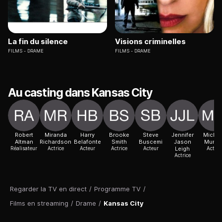
La fin du silence
Visions criminelles
FILMS
DRAME
FILMS
DRAME
Au casting dans Kansas City
Robert
Miranda
Harry
Brooke
Steve
Jennifer
Michae
Altman
Richardson
Belafonte
Smith
Buscemi
Jason
Murph
Réalisateur
Actrice
Acteur
Actrice
Acteur
Leigh
Acteur
Actrice
Regarder la TV en direct
/
Programme TV
/
Films en streaming
/
Drame
/
Kansas City