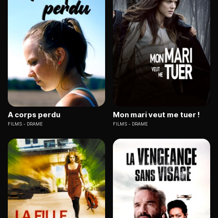
A corps perdu
Mon mari veut me tuer !
FILMS
DRAME
FILMS
DRAME