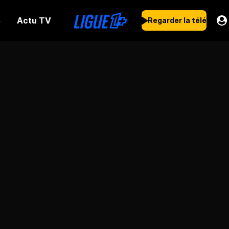
Actu TV
s
Regarder la télé