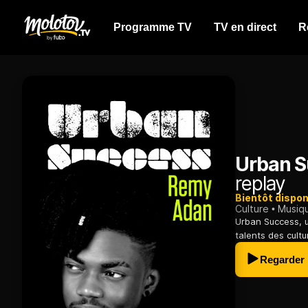
Programme TV
TV en direct
R
Urban 
replay
Bientôt dispon
Culture
Musiq
Urban Success, u
talents des cultu
Regarder