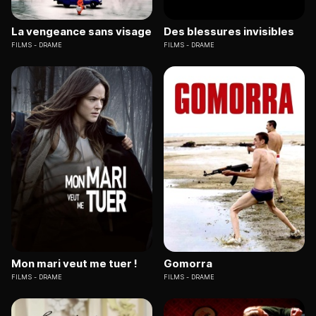
La vengeance sans visage
Des blessures invisibles
FILMS
DRAME
FILMS
DRAME
Mon mari veut me tuer !
Gomorra
FILMS
DRAME
FILMS
DRAME