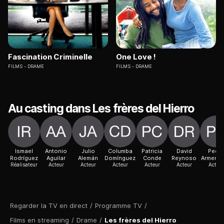
Fascination Criminelle
One Love !
FILMS
DRAME
FILMS
DRAME
Au casting dans Les frères del Hierro
Ismael
Antonio
Julio
Columba
Patricia
David
Pedr
Rodríguez
Aguilar
Alemán
Domínguez
Conde
Reynoso
Armendá
Réalisateur
Acteur
Acteur
Acteur
Acteur
Acteur
Acteur
Regarder la TV en direct
/
Programme TV
/
Films en streaming
/
Drame
/
Les frères del Hierro