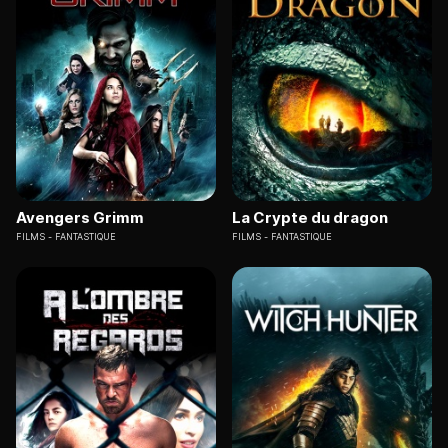
Avengers Grimm
La Crypte du dragon
FILMS
FANTASTIQUE
FILMS
FANTASTIQUE