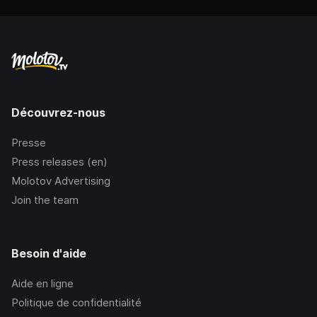
Découvrez-nous
Presse
Press releases (en)
Molotov Advertising
Join the team
Besoin d'aide
Aide en ligne
Politique de confidentialité