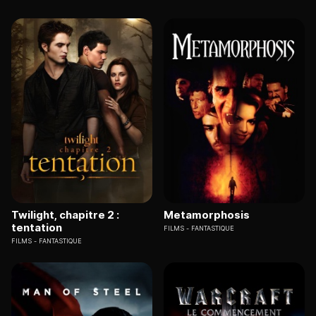
Twilight, chapitre 2 :
Metamorphosis
tentation
FILMS
FANTASTIQUE
FILMS
FANTASTIQUE