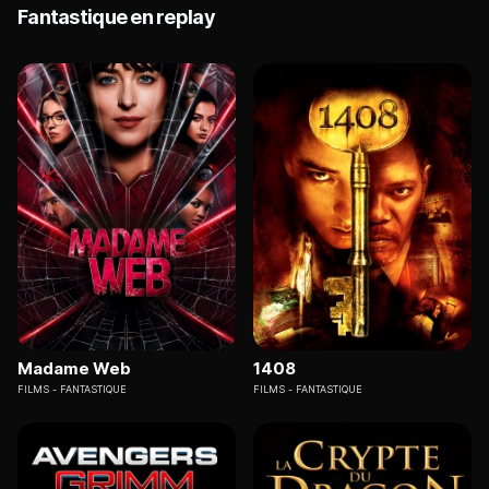
Fantastique en replay
Madame Web
1408
FILMS
FANTASTIQUE
FILMS
FANTASTIQUE