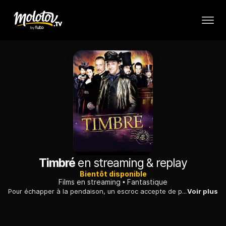
Timbré
en streaming & replay
Bientôt disponible
Films en streaming
Fantastique
Pour échapper à la pendaison, un escroc accepte de prendre la direction du service postal d'Ankh-Morpok, sans se douter des dangers de son nouveau métier.
Voir plus