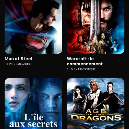
Man of Steel
Warcraft : le
commencement
FILMS
FANTASTIQUE
FILMS
FANTASTIQUE