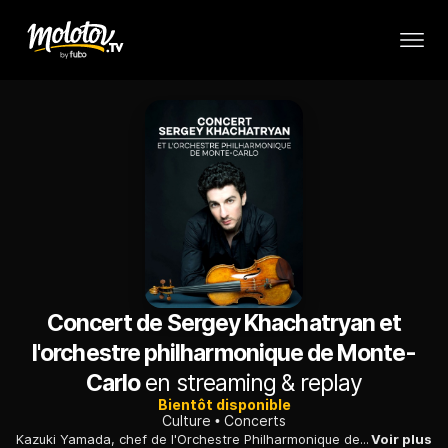
Concert de Sergey Khachatryan et
l'orchestre philharmonique de Monte-
Carlo
en streaming & replay
Bientôt disponible
Culture
Concerts
Kazuki Yamada, chef de l'Orchestre Philharmonique de Monte-Carlo, propose une soirée musicale mettant à l'honneur trois compositeurs : Schubert, compositeur emblématique de la musique romantique allemande, Sibelius, l'un des principaux artisans de l'identité musicale finlandaise, et Takemitsu, le chef de file de la musique classique japonaise. Le Concerto de violon de Sibelius est interprété par le violoniste arménien Sergey Khachatryan.
Voir plus