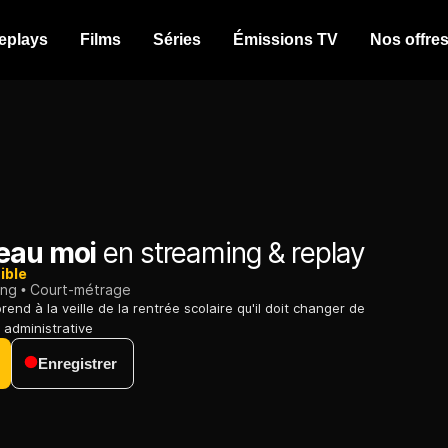
eplays
Films
Séries
Émissions TV
Nos offre
eau moi
en streaming & replay
ible
ing
Court-métrage
rend à la veille de la rentrée scolaire qu'il doit changer de
 administrative
Enregistrer