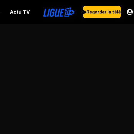
Actu TV
s
Regarder la télé