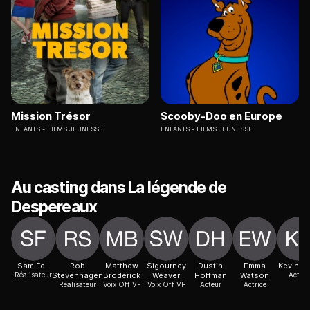
Mission Trésor
Scooby-Doo en Europe
ENFANTS
FILMS JEUNESSE
ENFANTS
FILMS JEUNESSE
Au casting dans La légende de
Despereaux
Sam Fell
Rob
Matthew
Sigourney
Dustin
Emma
Kevin Kl
Réalisateur
Stevenhagen
Broderick
Weaver
Hoffman
Watson
Acteur
Réalisateur
Voix Off VF
Voix Off VF
Acteur
Actrice