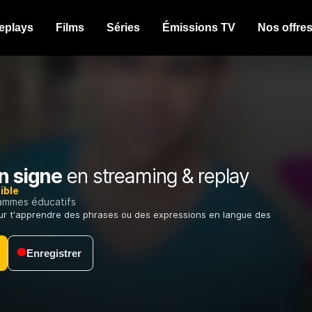
eplays
Films
Séries
Émissions TV
Nos offre
n signe
en streaming & replay
ible
ammes éducatifs
ur t'apprendre des phrases ou des expressions en langue des
Enregistrer