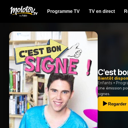
Programme TV
TV en direct
R
C'est bo
Bientôt dispon
Enfants
Progr
Une émission po
signes.
Regarder