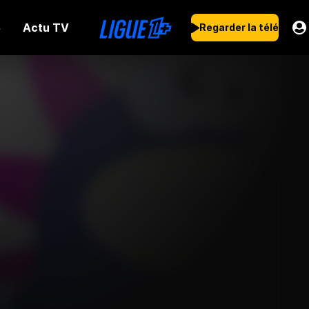
Actu TV
s
Regarder la télé