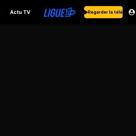
Actu TV
s
Regarder la télé