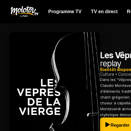
Programme TV
TV en direct
R
Les Vêpr
replay
Bientôt dispon
Culture
Conce
Dans les "Vêpres
Claudio Monteverd
d'éléments tradi
chant grégorien
choeur a capella
Monteverdi arriv
stylistique éblou
Regarder