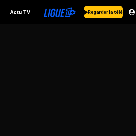
Actu TV
s
Regarder la télé