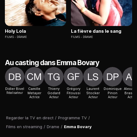
Holy Lola
La fièvre dans le sang
FILMS
DRAME
FILMS
DRAME
Au casting dans Emma Bovary
Didier Bivel
Camille
Thierry
Grégory
Laurent
Dominique
Alexand
Réalisateur
Metayer
Godard
Fitoussi
Stocker
Pinon
Brasse
Actrice
Acteur
Acteur
Acteur
Acteur
Acteur
Regarder la TV en direct
/
Programme TV
/
Films en streaming
/
Drame
/
Emma Bovary