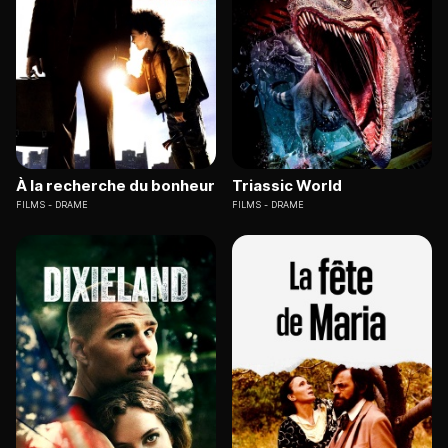
À la recherche du bonheur
Triassic World
FILMS
DRAME
FILMS
DRAME