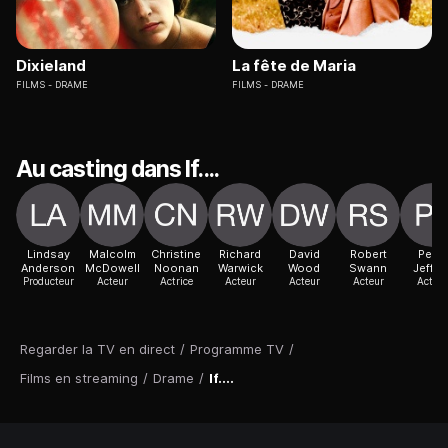
Dixieland
La fête de Maria
FILMS
DRAME
FILMS
DRAME
Au casting dans If....
Lindsay
Malcolm
Christine
Richard
David
Robert
Peter
Anderson
McDowell
Noonan
Warwick
Wood
Swann
Jeffre
Producteur
Acteur
Actrice
Acteur
Acteur
Acteur
Acteur
Regarder la TV en direct
/
Programme TV
/
Films en streaming
/
Drame
/
If....