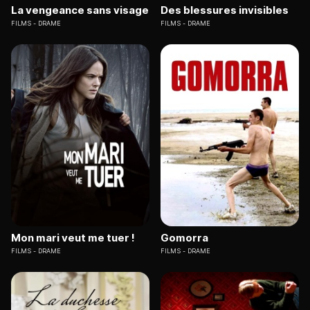
La vengeance sans visage
Des blessures invisibles
FILMS
DRAME
FILMS
DRAME
Mon mari veut me tuer !
Gomorra
FILMS
DRAME
FILMS
DRAME