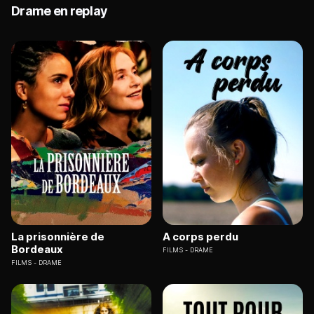
Drame en replay
La prisonnière de
A corps perdu
Bordeaux
FILMS
DRAME
FILMS
DRAME