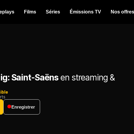
eplays
Films
Séries
Émissions TV
Nos offre
ig: Saint-Saëns
en streaming &
ible
rts
Enregistrer