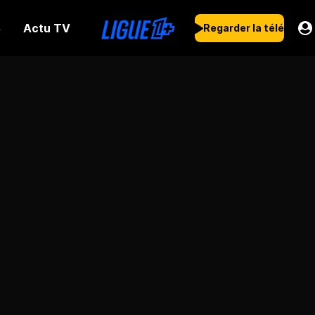
Actu TV
s
Regarder la télé