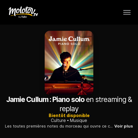
Jamie Cullum : Piano solo
en streaming &
replay
Bientôt disponible
Culture
Musique
Les toutes premières notes du morceau qui ouvre ce concert filmé, "These Are the Days" - tiré de l'album "Twentysomething" de Jamie Cullum, sorti en 2003 -, révèlent l'acoustique de l'espace Richaud, l'élégant ancien hôpital royal de Versailles devenu musée : un écrin sur mesure pour le jazzman britannique aux 10 millions d'albums vendus dans le monde, seul sur scène avec son piano à queue sous la grandiose coupole, pour un concert sans public capté le 26 octobre.
Voir plus