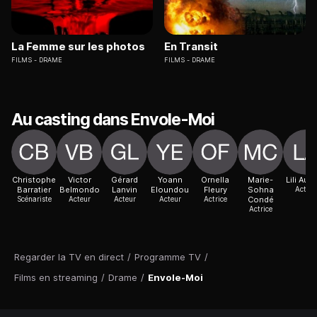
La Femme sur les photos
En Transit
FILMS
DRAME
FILMS
DRAME
Au casting dans Envole-Moi
Christophe
Victor
Gérard
Yoann
Ornella
Marie-
Lili Aupe
Barratier
Belmondo
Lanvin
Eloundou
Fleury
Sohna
Acteur
Scénariste
Acteur
Acteur
Acteur
Actrice
Condé
Actrice
Regarder la TV en direct
/
Programme TV
/
Films en streaming
/
Drame
/
Envole-Moi