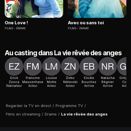
One Love !
Avec ou sans toi
FILMS
DRAME
FILMS
DRAME
Au casting dans La vie rêvée des anges
Erick
Francine
Louise
Zivko
Elodie
Natacha
Grégoi
Zonca
Massenhave
Motte
Niklevski
Bouchez
Régnier
Colin
Réalisateur
Acteur
Acteur
Acteur
Actrice
Actrice
Acteur
Regarder la TV en direct
/
Programme TV
/
Films en streaming
/
Drame
/
La vie rêvée des anges