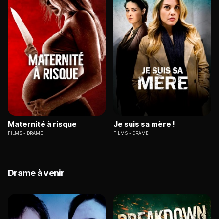
Maternité à risque
Je suis sa mère !
FILMS
DRAME
FILMS
DRAME
Drame à venir