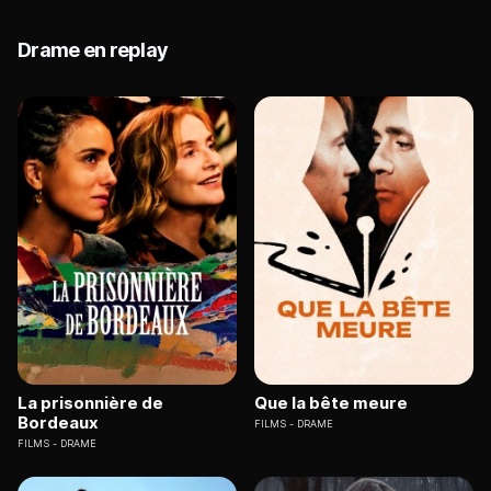
Drame en replay
La prisonnière de
Que la bête meure
Bordeaux
FILMS
DRAME
FILMS
DRAME