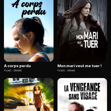
A corps perdu
Mon mari veut me tuer !
FILMS
DRAME
FILMS
DRAME