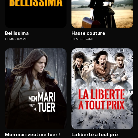
Bellissima
Haute couture
FILMS
DRAME
FILMS
DRAME
Mon mari veut me tuer !
La liberté à tout prix