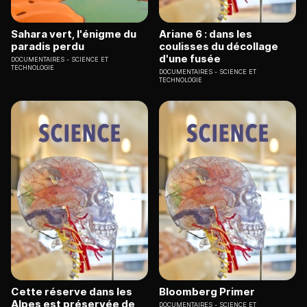
Sahara vert, l'énigme du
Ariane 6 : dans les
paradis perdu
coulisses du décollage
d'une fusée
DOCUMENTAIRES
SCIENCE ET
TECHNOLOGIE
DOCUMENTAIRES
SCIENCE ET
TECHNOLOGIE
Cette réserve dans les
Bloomberg Primer
Alpes est préservée de
DOCUMENTAIRES
SCIENCE ET