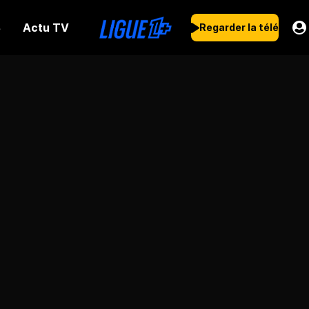
Actu TV
s
Regarder la télé