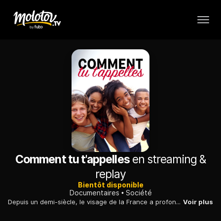
Comment tu t'appelles
en streaming &
replay
Bientôt disponible
Documentaires
Société
Depuis un demi-siècle, le visage de la France a profondément changé. Il est devenu une mosaïque de cultures aussi riches que multiples. Elle est la France des Kevin, Marlonn, Chaïma, Aymerich ou Lua. Une France qui affirme sa diversité par le choix des prénoms, tout en renouvelant son attachement aux valeurs républicaines. Enquête dans le domaine de l'intime qui forge l'identité en mouvement du pays.
Voir plus