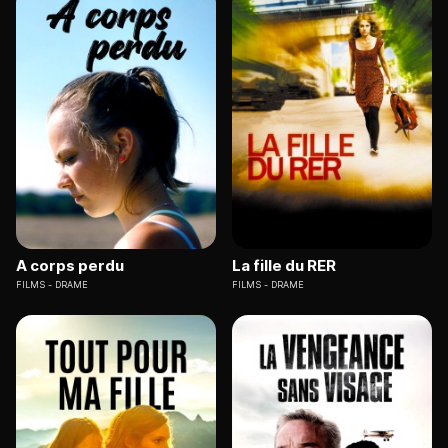
A corps perdu
La fille du RER
FILMS
DRAME
FILMS
DRAME