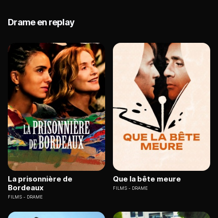
Drame en replay
La prisonnière de
Que la bête meure
Bordeaux
FILMS
DRAME
FILMS
DRAME