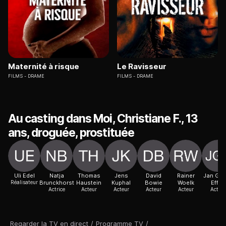
Maternité à risque
Le Ravisseur
FILMS
DRAME
FILMS
DRAME
Au casting dans Moi, Christiane F., 13
ans, droguée, prostituée
Uli Edel
Natja
Thomas
Jens
David
Rainer
Jan Ge
Réalisateur
Brunckhorst
Haustein
Kuphal
Bowie
Woelk
Effler
Actrice
Acteur
Acteur
Acteur
Acteur
Acteur
Regarder la TV en direct
/
Programme TV
/