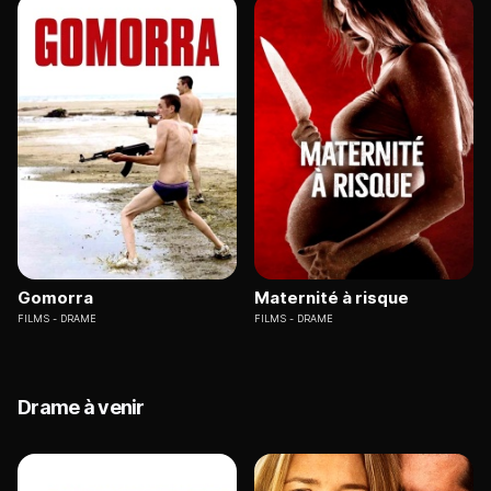
Gomorra
Maternité à risque
FILMS
DRAME
FILMS
DRAME
Drame à venir