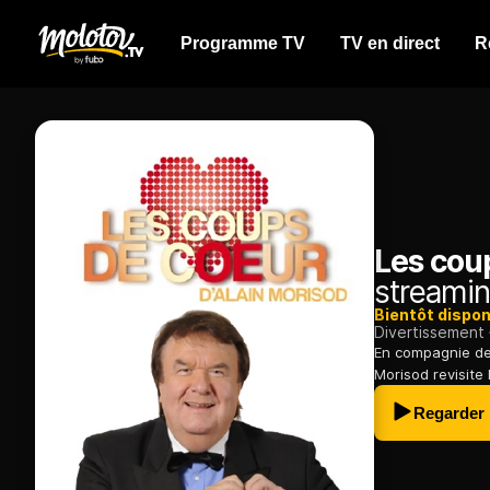
Programme TV
TV en direct
R
Les cou
streamin
Bientôt dispon
Divertissement
En compagnie de 
Morisod revisite 
Regarder