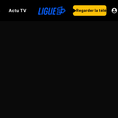
Actu TV
s
Regarder la télé