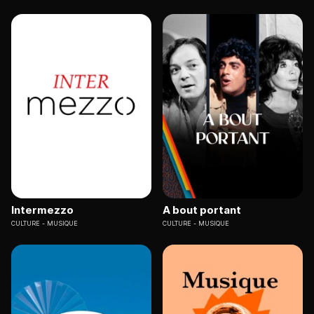
Intermezzo
A bout portant
CULTURE
MUSIQUE
CULTURE
MUSIQUE