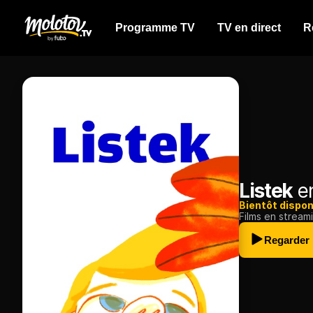
Programme TV
TV en direct
R
Listek
en
Bientôt dispon
Films en stream
Regarder