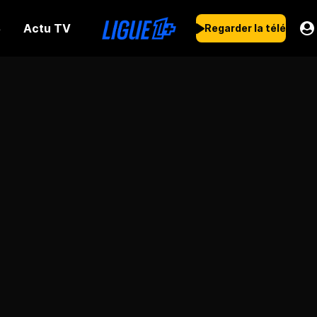
Actu TV
s
Regarder la télé