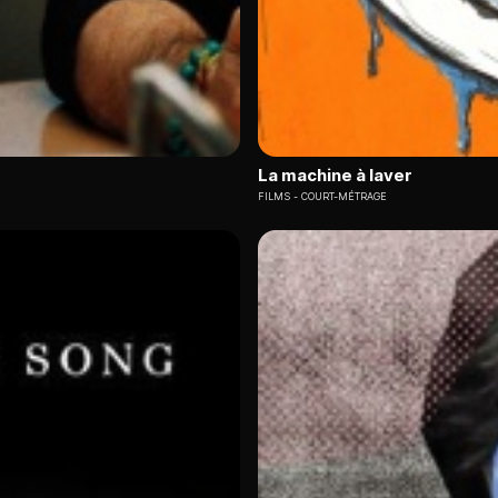
La machine à laver
FILMS
COURT-MÉTRAGE