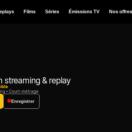
eplays
Films
Séries
Émissions TV
Nos offre
 streaming & replay
ible
ing
Court-métrage
Enregistrer