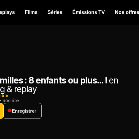
eplays
Films
Séries
Émissions TV
Nos offre
illes : 8 enfants ou plus... !
en
g & replay
ible
Société
Enregistrer