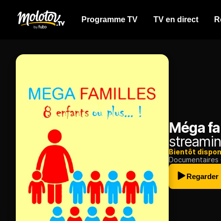
Programme TV
TV en direct
R
Méga fam
streamin
Bientôt dispon
Documentaires
Regarder