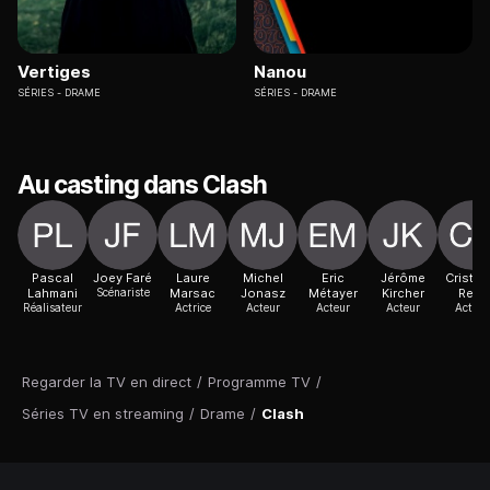
Vertiges
Nanou
SÉRIES
DRAME
SÉRIES
DRAME
Au casting dans Clash
Pascal
Joey Faré
Laure
Michel
Eric
Jérôme
Cristia
Lahmani
Scénariste
Marsac
Jonasz
Métayer
Kircher
Reali
Réalisateur
Actrice
Acteur
Acteur
Acteur
Actric
Regarder la TV en direct
/
Programme TV
/
Séries TV en streaming
/
Drame
/
Clash