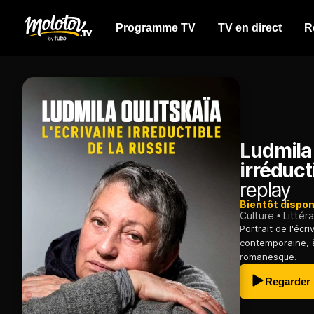
Programme TV
TV en direct
R
Ludmila 
irréduct
replay
Bientôt dispon
Culture
Littér
Portrait de l'écr
contemporaine, à
romanesque.
Regarder