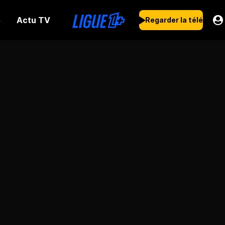
Actu TV
s
Regarder la télé