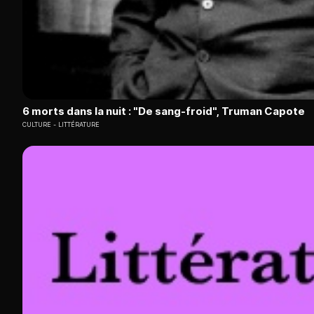
6 morts dans la nuit : "De sang-froid", Truman Capote
CULTURE
LITTÉRATURE