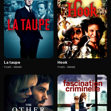
La taupe
Hook
FILMS
DRAME
FILMS
DRAME