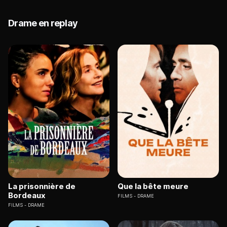
Drame en replay
La prisonnière de
Que la bête meure
Bordeaux
FILMS
DRAME
FILMS
DRAME