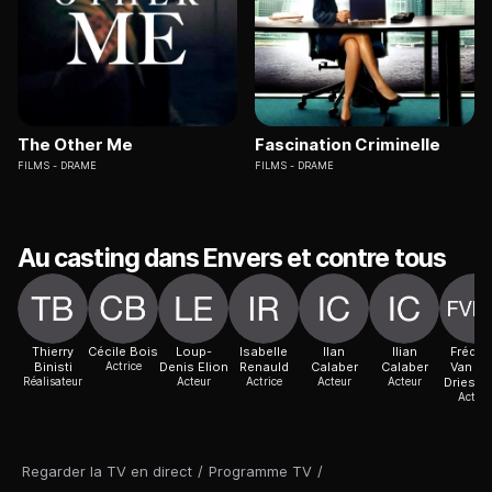
The Other Me
Fascination Criminelle
FILMS
DRAME
FILMS
DRAME
Au casting dans Envers et contre tous
Thierry
Cécile Bois
Loup-
Isabelle
Ilan
Ilian
Frédér
Binisti
Actrice
Denis Elion
Renauld
Calaber
Calaber
Van de
Réalisateur
Acteur
Actrice
Acteur
Acteur
Driessc
Acteur
Regarder la TV en direct
/
Programme TV
/