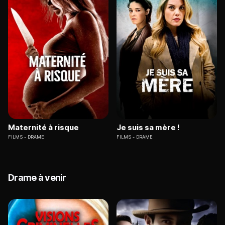
Maternité à risque
Je suis sa mère !
FILMS
DRAME
FILMS
DRAME
Drame à venir