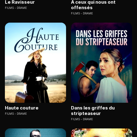
Le Ravisseur
A ceux qui nous ont
offensés
FILMS
DRAME
FILMS
DRAME
Haute couture
Dans les griffes du
stripteaseur
FILMS
DRAME
FILMS
DRAME