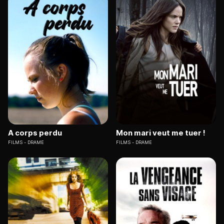
A corps perdu
Mon mari veut me tuer !
FILMS
DRAME
FILMS
DRAME