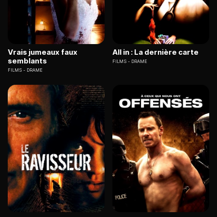
Vrais jumeaux faux
All in : La dernière carte
semblants
FILMS
DRAME
FILMS
DRAME