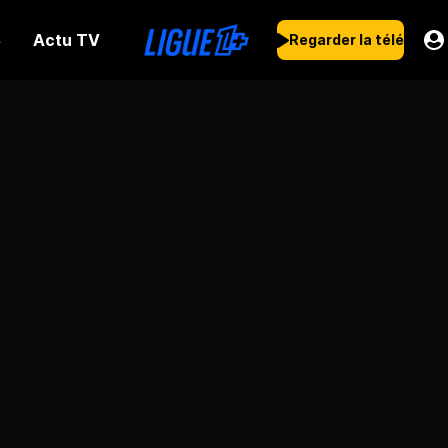
Actu TV
s
Regarder la télé