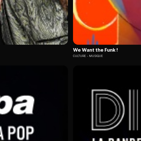
We Want the Funk !
CULTURE
MUSIQUE