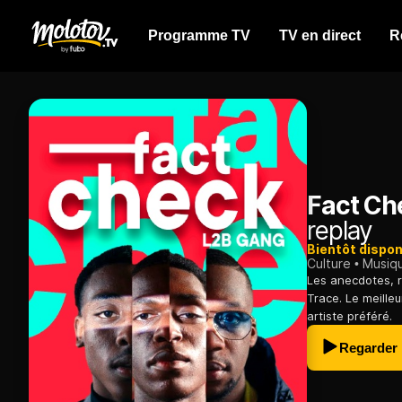
Programme TV
TV en direct
R
Fact Ch
replay
Bientôt dispon
Culture
Musiq
Les anecdotes, r
Trace. Le meille
artiste préféré.
Regarder