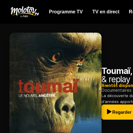
Programme TV
TV en direct
R
Toumaï, 
& replay
Bientôt dispon
Documentaires
La découverte da
d'années apporte
Regarder