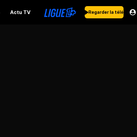
Actu TV
s
Regarder la télé