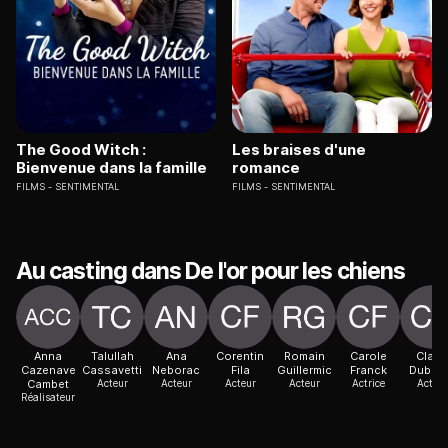
The Good Witch :
Les braises d'une
Bienvenue dans la famille
romance
FILMS
SENTIMENTAL
FILMS
SENTIMENTAL
Au casting dans De l'or pour les chiens
Anna
Talullah
Ana
Corentin
Romain
Carole
Claire
Cazenave
Cassavetti
Neborac
Fila
Guillermic
Franck
Dubur
Cambet
Acteur
Acteur
Acteur
Acteur
Actrice
Acteur
Réalisateur