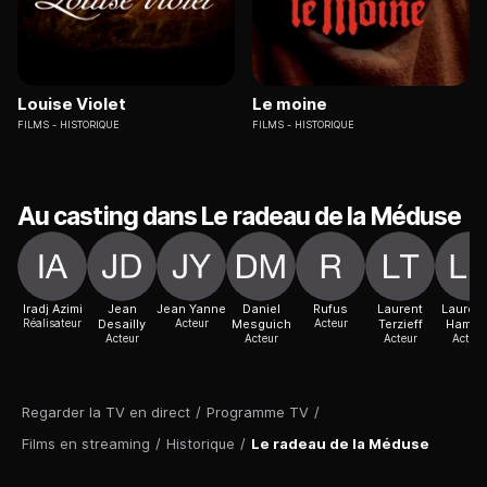
Louise Violet
Le moine
FILMS
HISTORIQUE
FILMS
HISTORIQUE
Au casting dans Le radeau de la Méduse
Iradj Azimi
Jean
Jean Yanne
Daniel
Rufus
Laurent
Lauren
Réalisateur
Desailly
Acteur
Mesguich
Acteur
Terzieff
Hameli
Acteur
Acteur
Acteur
Actric
Regarder la TV en direct
/
Programme TV
/
Films en streaming
/
Historique
/
Le radeau de la Méduse