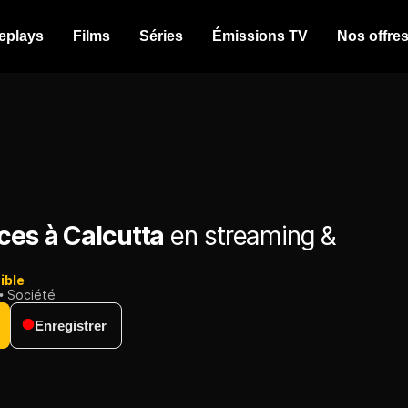
eplays
Films
Séries
Émissions TV
Nos offre
ces à Calcutta
en streaming &
ible
Société
Enregistrer