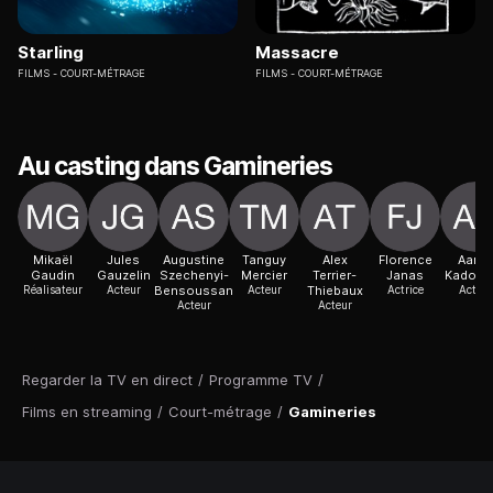
Starling
Massacre
FILMS
COURT-MÉTRAGE
FILMS
COURT-MÉTRAGE
Au casting dans Gamineries
Mikaël
Jules
Augustine
Tanguy
Alex
Florence
Aaro
Gaudin
Gauzelin
Szechenyi-
Mercier
Terrier-
Janas
Kadouc
Réalisateur
Acteur
Bensoussan
Acteur
Thiebaux
Actrice
Acteur
Acteur
Acteur
Regarder la TV en direct
/
Programme TV
/
Films en streaming
/
Court-métrage
/
Gamineries