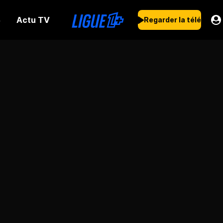
Actu TV
s
Regarder la télé