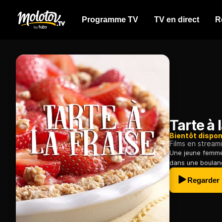
Programme TV
TV en direct
R
Tarte à l
Bientôt dispon
Films en stream
Une jeune femme,
dans une boulang
Regarder