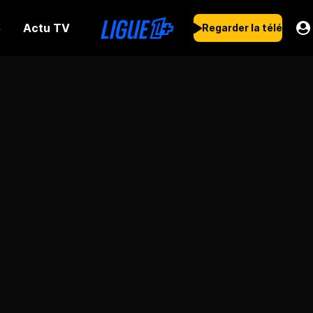
Actu TV
s
Regarder la télé