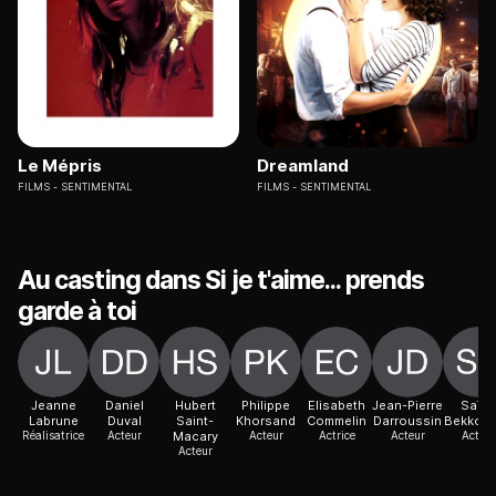
Le Mépris
Dreamland
FILMS
SENTIMENTAL
FILMS
SENTIMENTAL
Au casting dans Si je t'aime... prends
garde à toi
Jeanne
Daniel
Hubert
Philippe
Elisabeth
Jean-Pierre
Saïda
Labrune
Duval
Saint-
Khorsand
Commelin
Darroussin
Bekkou
Réalisatrice
Acteur
Macary
Acteur
Actrice
Acteur
Acteur
Acteur