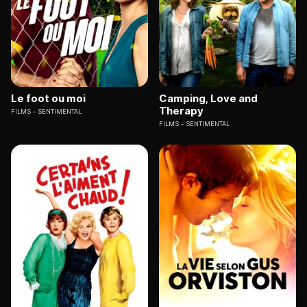
Le foot ou moi
Camping, Love and
Therapy
FILMS
SENTIMENTAL
FILMS
SENTIMENTAL