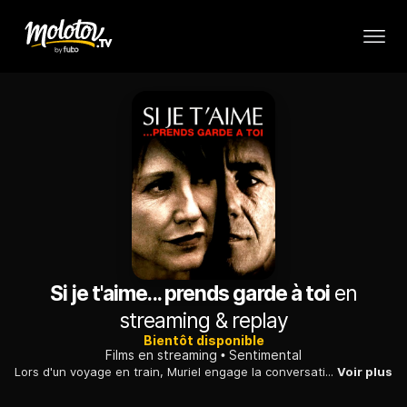
Si je t'aime... prends garde à toi
en
streaming & replay
Bientôt disponible
Films en streaming
Sentimental
Lors d'un voyage en train, Muriel engage la conversation avec un homme mystérieux, qui n'hésite pas à lui faire des avances. Quelque temps après, de retour à Paris, il débarque chez elle sans crier gare. Intriguée, Muriel se donne à lui, ignorant qu'elle vient de mettre le doigt dans un engrenage pervers...
Voir plus