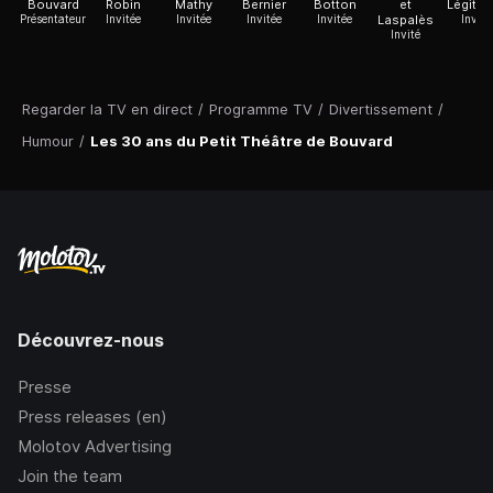
Bouvard
Robin
Mathy
Bernier
Botton
et
Légitim
Présentateur
Invitée
Invitée
Invitée
Invitée
Laspalès
Invité
Invité
Regarder la TV en direct
/
Programme TV
/
Divertissement
/
Humour
/
Les 30 ans du Petit Théâtre de Bouvard
Découvrez-nous
Presse
Press releases (en)
Molotov Advertising
Join the team