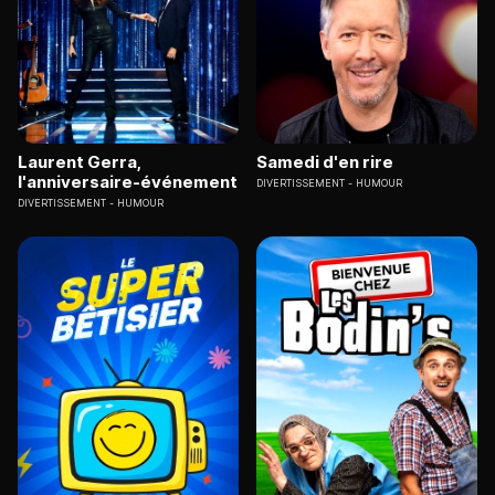
Laurent Gerra,
Samedi d'en rire
l'anniversaire-événement
DIVERTISSEMENT
HUMOUR
DIVERTISSEMENT
HUMOUR