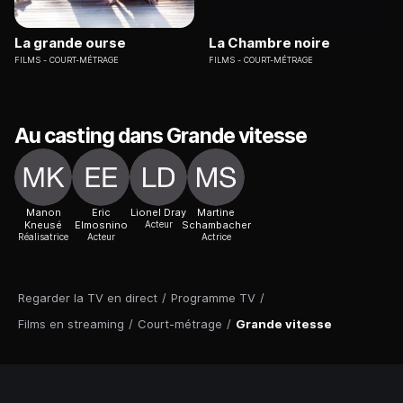
La grande ourse
La Chambre noire
FILMS
COURT-MÉTRAGE
FILMS
COURT-MÉTRAGE
Au casting dans Grande vitesse
Manon
Eric
Lionel Dray
Martine
Kneusé
Elmosnino
Acteur
Schambacher
Réalisatrice
Acteur
Actrice
Regarder la TV en direct
/
Programme TV
/
Films en streaming
/
Court-métrage
/
Grande vitesse