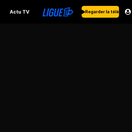
Actu TV
s
Regarder la télé