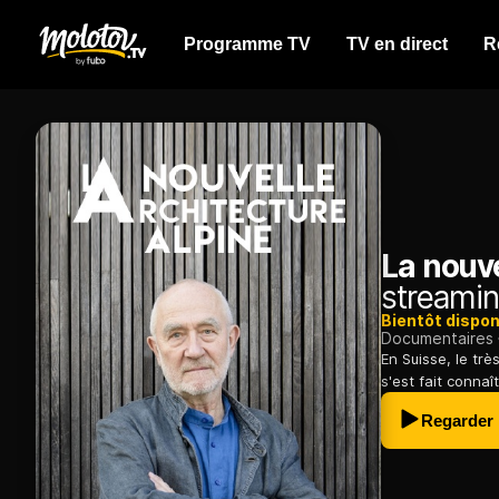
Programme TV
TV en direct
R
La nouve
streamin
Bientôt dispon
Documentaires
En Suisse, le trè
s'est fait conna
Regarder