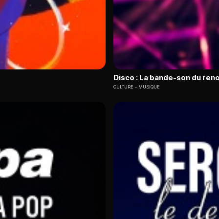
Disco : La bande-son du ren
CULTURE
MUSIQUE