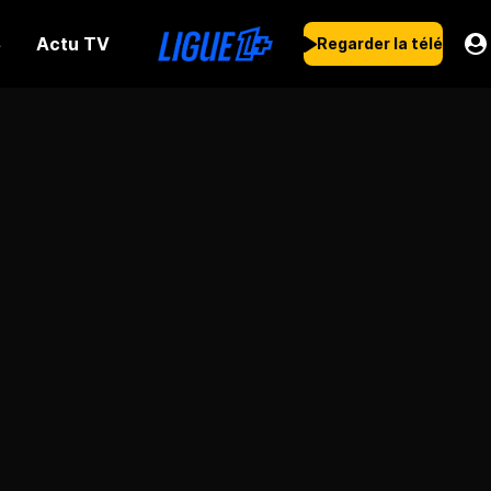
Actu TV
s
Regarder la télé