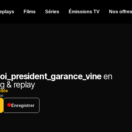
eplays
Films
Séries
Émissions TV
Nos offre
i_president_garance_vine
en
g & replay
ible
ue
Enregistrer