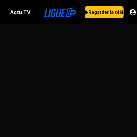
Actu TV
s
Regarder la télé