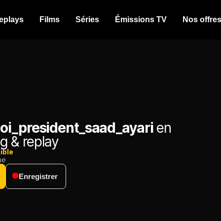
eplays
Films
Séries
Émissions TV
Nos offre
i_president_saad_ayari
en
g & replay
ible
ue
Enregistrer